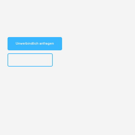
Entdecken Sie das
#1 Umzugsunternehmen in Münster
– Ihr
vertrauenswürdiger Begleiter für Umzüge Münster Charleroi!
Schnelle Antwort in garantiert unter 2 Minuten: Jetzt
unverbindlichen Kostenvoranschlag erhalten!
Unverbindlich anfragen
+4915792653305