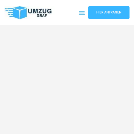
HIER ANFRAGEN
Umzugsunternehmen Münster
Umzugsservice Münster