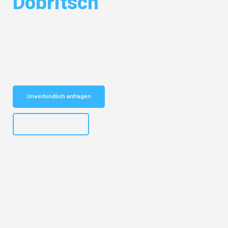
Dobritsch
Entdecken Sie das
#1 Umzugsunternehmen in Münster
– Ihr
vertrauenswürdiger Begleiter für Umzüge Münster Dobritsch!
Schnelle Antwort in garantiert unter 2 Minuten: Jetzt
unverbindlichen Kostenvoranschlag erhalten!
Unverbindlich anfragen
+4915792653305