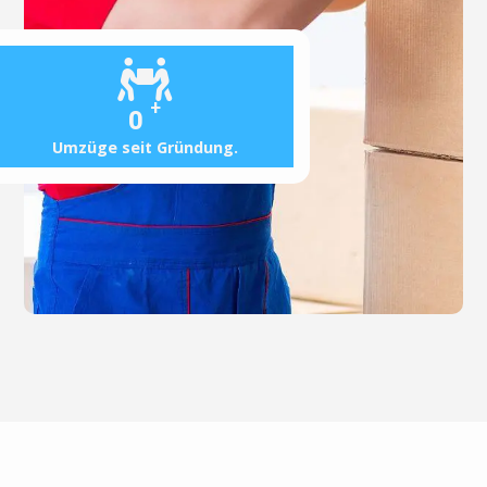
+
0
Umzüge seit Gründung.