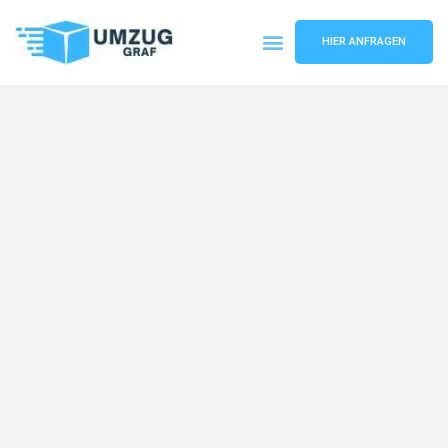
HIER ANFRAGEN
Umzugsunternehmen Münster
Umzugsservice Münster