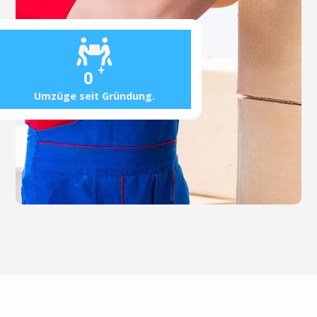
+
0
Umzüge seit Gründung.