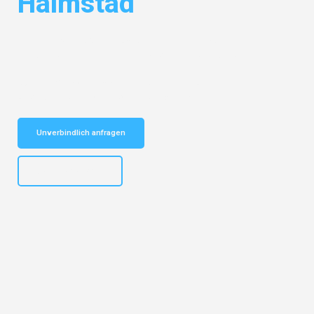
Halmstad
Entdecken Sie das
#1 Umzugsunternehmen in Münster
– Ihr
vertrauenswürdiger Begleiter für Umzüge Münster Halmstad!
Schnelle Antwort in garantiert unter 2 Minuten: Jetzt
unverbindlichen Kostenvoranschlag erhalten!
Unverbindlich anfragen
+4915792653305