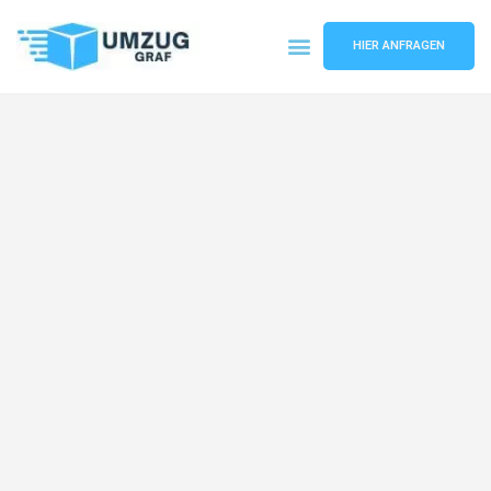
HIER ANFRAGEN
Umzugsunternehmen Münster
Umzugsservice Münster