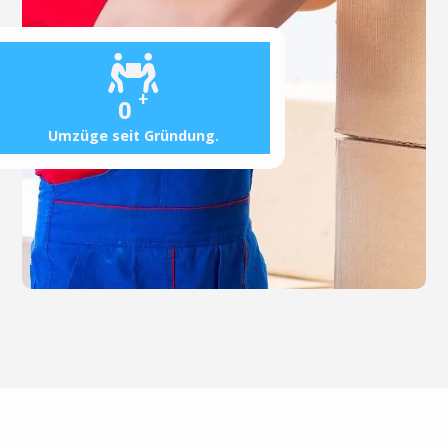
+
0
Umzüge seit Gründung.