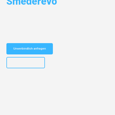
Smederevo
Entdecken Sie das
#1 Umzugsunternehmen in Münster
– Ihr
vertrauenswürdiger Begleiter für Umzüge Münster Smederevo!
Schnelle Antwort in garantiert unter 2 Minuten: Jetzt
unverbindlichen Kostenvoranschlag erhalten!
Unverbindlich anfragen
+4915792653305