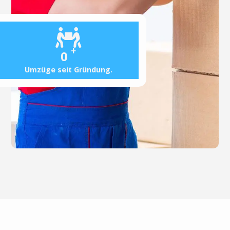
+
0
Umzüge seit Gründung.