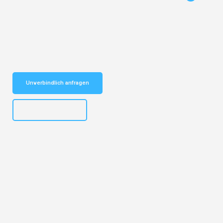
Entdecken Sie das
#1 Umzugsunternehmen in Münster
– Ihr
vertrauenswürdiger Begleiter für Umzüge Münster Prag!
Schnelle Antwort in garantiert unter 2 Minuten: Jetzt
unverbindlichen Kostenvoranschlag erhalten!
Unverbindlich anfragen
+4915792653305