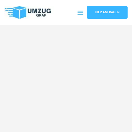
HIER ANFRAGEN
Umzugsunternehmen Münster
Umzugsservice Münster