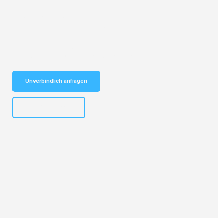
Entdecken Sie das
#1 Umzugsunternehmen in Münster
– Ihr
vertrauenswürdiger Begleiter für Umzüge Münster Lille!
Schnelle Antwort in garantiert unter 2 Minuten: Jetzt
unverbindlichen Kostenvoranschlag erhalten!
Unverbindlich anfragen
+4915792653305