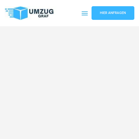
HIER ANFRAGEN
Umzugsunternehmen Münster
Umzugsservice Münster