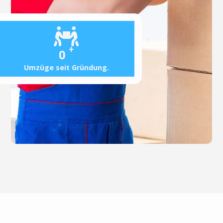
+
0
Umzüge seit Gründung.