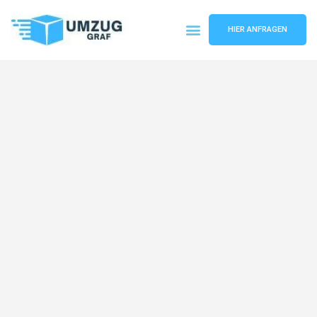
HIER ANFRAGEN
Umzugsunternehmen Münster
Umzugsservice Münster