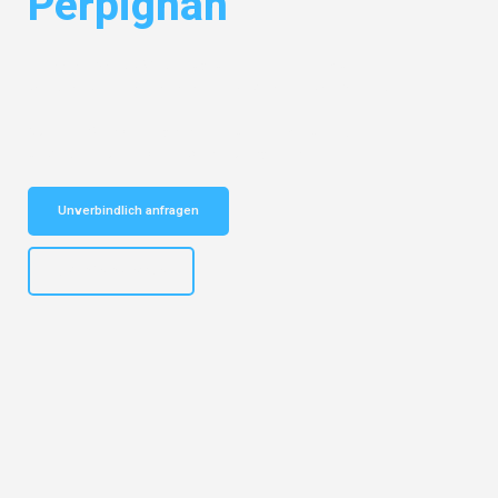
Perpignan
Entdecken Sie das
#1 Umzugsunternehmen in Münster
– Ihr
vertrauenswürdiger Begleiter für Umzüge Münster Perpignan!
Schnelle Antwort in garantiert unter 2 Minuten: Jetzt
unverbindlichen Kostenvoranschlag erhalten!
Unverbindlich anfragen
+4915792653305