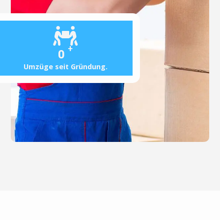
+
0
Umzüge seit Gründung.