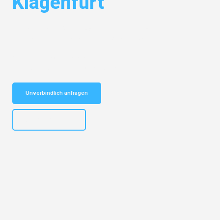
Klagenfurt
Entdecken Sie das
#1 Umzugsunternehmen in Münster
– Ihr
vertrauenswürdiger Begleiter für Umzüge Münster Klagenfurt!
Schnelle Antwort in garantiert unter 2 Minuten: Jetzt
unverbindlichen Kostenvoranschlag erhalten!
Unverbindlich anfragen
+4915792653305