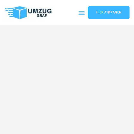
HIER ANFRAGEN
Umzugsunternehmen Münster
Umzugsservice Münster