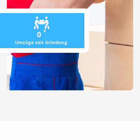
+
0
Umzüge seit Gründung.