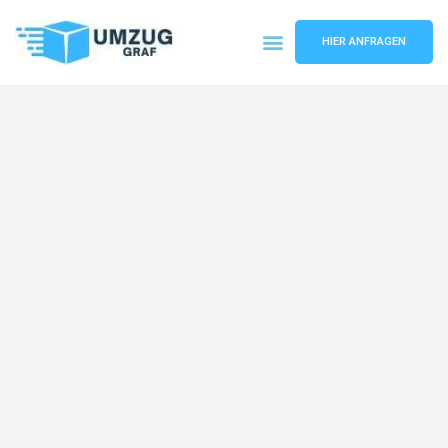
HIER ANFRAGEN
Umzugsunternehmen Münster
Umzugsservice Münster