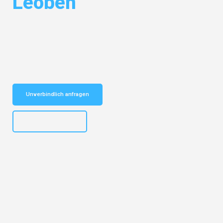
Leoben
Entdecken Sie das
#1 Umzugsunternehmen in Münster
– Ihr
vertrauenswürdiger Begleiter für Umzüge Münster Leoben!
Schnelle Antwort in garantiert unter 2 Minuten: Jetzt
unverbindlichen Kostenvoranschlag erhalten!
Unverbindlich anfragen
+4915792653305