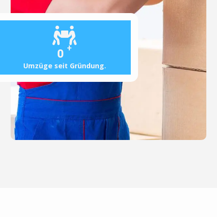
+
0
Umzüge seit Gründung.