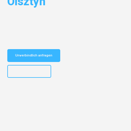
Olsztyn
Entdecken Sie das
#1 Umzugsunternehmen in Münster
– Ihr
vertrauenswürdiger Begleiter für Umzüge Münster Olsztyn!
Schnelle Antwort in garantiert unter 2 Minuten: Jetzt
unverbindlichen Kostenvoranschlag erhalten!
Unverbindlich anfragen
+4915792653305