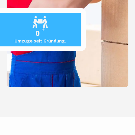
+
0
Umzüge seit Gründung.