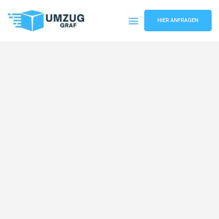
HIER ANFRAGEN
Umzugsunternehmen Münster
Umzugsservice Münster