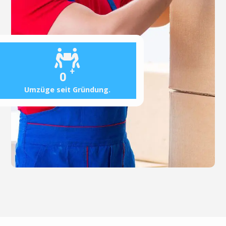
+
0
Umzüge seit Gründung.