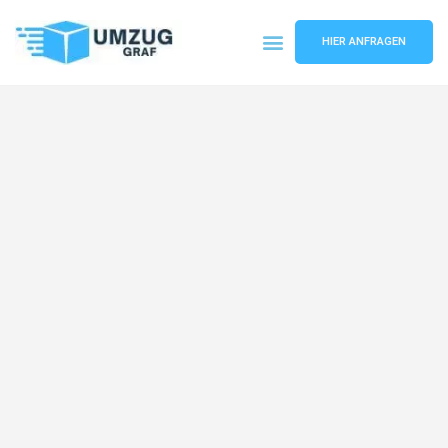
HIER ANFRAGEN
Umzugsunternehmen Münster
Umzugsservice Münster