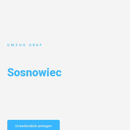
UMZUG GRAF
Umzug Münster
Sosnowiec
Entdecken Sie das
#1 Umzugsunternehmen in Münster
– Ihr
vertrauenswürdiger Begleiter für Umzüge Münster Sosnowiec!
Schnelle Antwort in garantiert unter 2 Minuten: Jetzt
unverbindlichen Kostenvoranschlag erhalten!
Unverbindlich anfragen