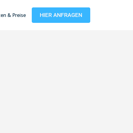
HIER ANFRAGEN
en & Preise