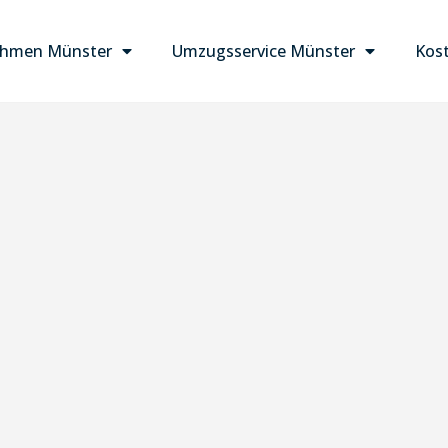
hmen Münster
Umzugsservice Münster
Kost