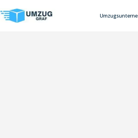
Umzugsunterne