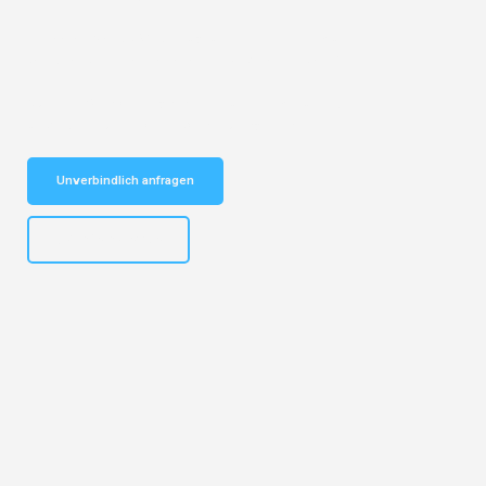
Entdecken Sie das
#1 Umzugsunternehmen in Münster
– Ihr
vertrauenswürdiger Begleiter für Umzüge Münster Oulu!
Schnelle Antwort in garantiert unter 2 Minuten: Jetzt
unverbindlichen Kostenvoranschlag erhalten!
Unverbindlich anfragen
+4915792653305