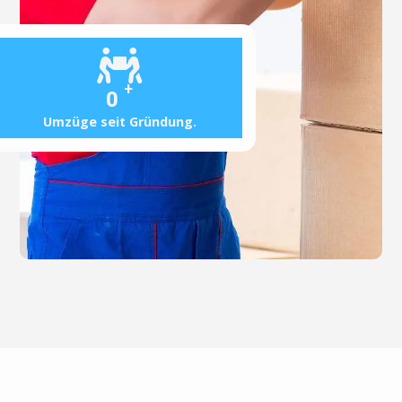
+
0
Umzüge seit Gründung.