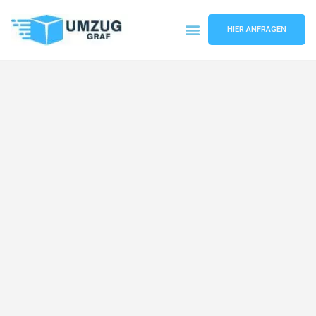
HIER ANFRAGEN
Umzugsunternehmen Münster
Umzugsservice Münster