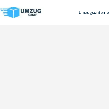
Umzugsunterne