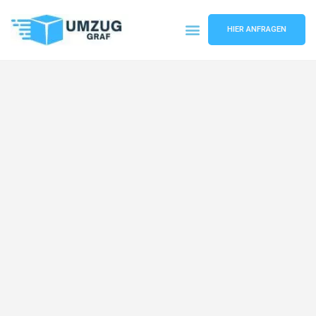
HIER ANFRAGEN
Umzugsunternehmen Münster
Umzugsservice Münster