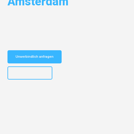
Amsterdam
Entdecken Sie das
#1 Umzugsunternehmen in Münster
– Ihr
vertrauenswürdiger Begleiter für Umzüge Münster Amsterdam!
Schnelle Antwort in garantiert unter 2 Minuten: Jetzt
unverbindlichen Kostenvoranschlag erhalten!
Unverbindlich anfragen
+4915792653305