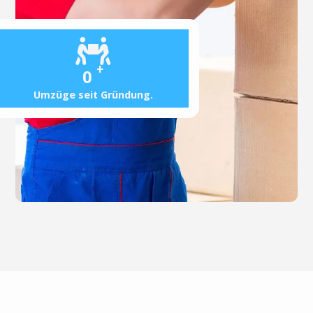
+
0
Umzüge seit Gründung.