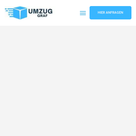
HIER ANFRAGEN
Umzugsunternehmen Münster
Umzugsservice Münster