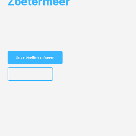
Zoetermeer
Entdecken Sie das
#1 Umzugsunternehmen in Münster
– Ihr
vertrauenswürdiger Begleiter für Umzüge Münster Zoetermeer!
Schnelle Antwort in garantiert unter 2 Minuten: Jetzt
unverbindlichen Kostenvoranschlag erhalten!
Unverbindlich anfragen
+4915792653305