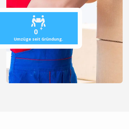
+
0
Umzüge seit Gründung.