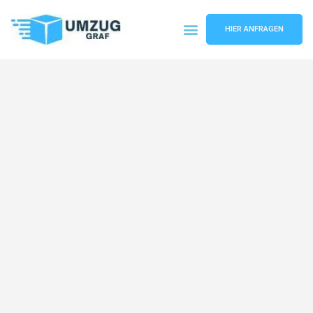
HIER ANFRAGEN
Umzugsunternehmen Münster
Umzugsservice Münster