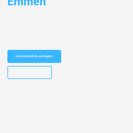
Emmen
Entdecken Sie das
#1 Umzugsunternehmen in Münster
– Ihr
vertrauenswürdiger Begleiter für Umzüge Münster Emmen!
Schnelle Antwort in garantiert unter 2 Minuten: Jetzt
unverbindlichen Kostenvoranschlag erhalten!
Unverbindlich anfragen
+4915792653305