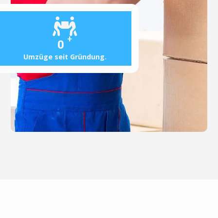
+
0
Umzüge seit Gründung.