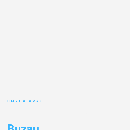
UMZUG GRAF
Umzug Münster
Buzau