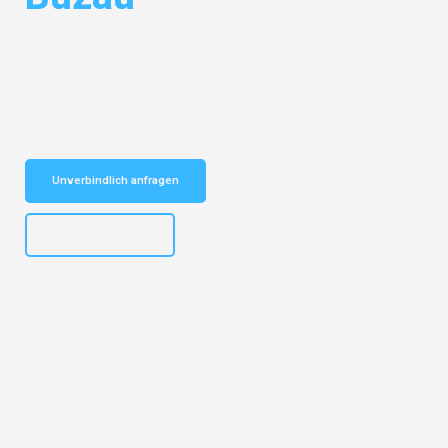
Entdecken Sie das
#1 Umzugsunternehmen in Münster
– Ihr
vertrauenswürdiger Begleiter für Umzüge Münster Buzau!
Schnelle Antwort in garantiert unter 2 Minuten: Jetzt
unverbindlichen Kostenvoranschlag erhalten!
Unverbindlich anfragen
+4915792653305