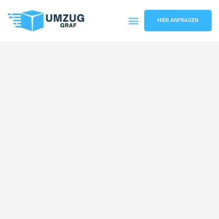
HIER ANFRAGEN
Umzugsunternehmen Münster
Umzugsservice Münster