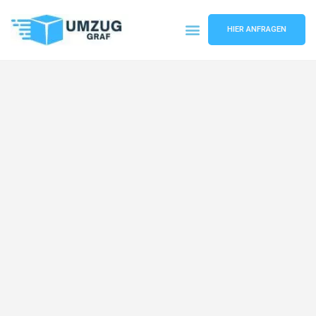
HIER ANFRAGEN
Umzugsunternehmen Münster
Umzugsservice Münster