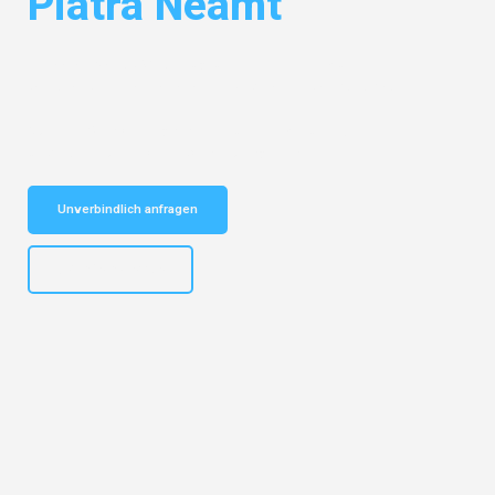
Piatra Neamt
Entdecken Sie das
#1 Umzugsunternehmen in Münster
– Ihr
vertrauenswürdiger Begleiter für Umzüge Münster Piatra Neamt!
Schnelle Antwort in garantiert unter 2 Minuten: Jetzt
unverbindlichen Kostenvoranschlag erhalten!
Unverbindlich anfragen
+4915792653305