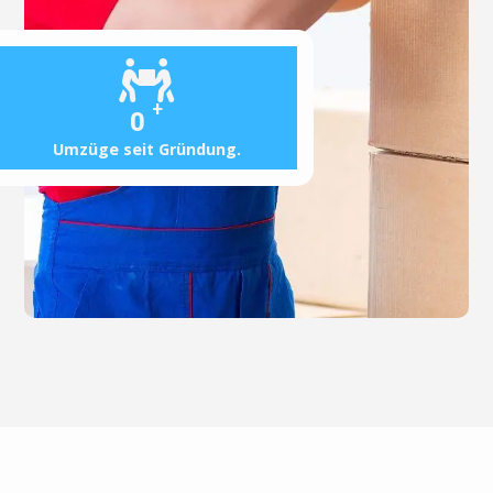
+
0
Umzüge seit Gründung.