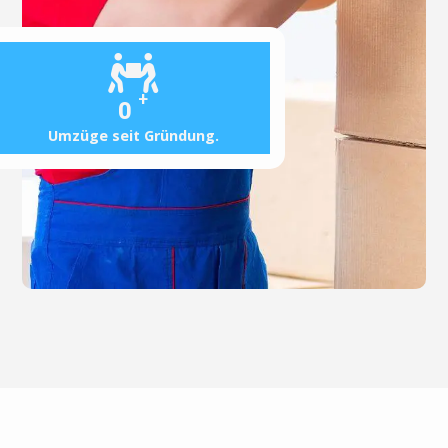
+
0
Umzüge seit Gründung.