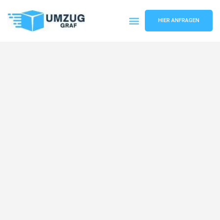
HIER ANFRAGEN
Umzugsunternehmen Münster
Umzugsservice Münster