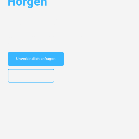
Horgen
Entdecken Sie das
#1 Umzugsunternehmen in Münster
– Ihr
vertrauenswürdiger Begleiter für Umzüge Münster Horgen!
Schnelle Antwort in garantiert unter 2 Minuten: Jetzt
unverbindlichen Kostenvoranschlag erhalten!
Unverbindlich anfragen
+4915792653305