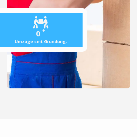
+
0
Umzüge seit Gründung.