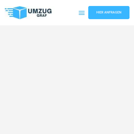
HIER ANFRAGEN
Umzugsunternehmen Münster
Umzugsservice Münster