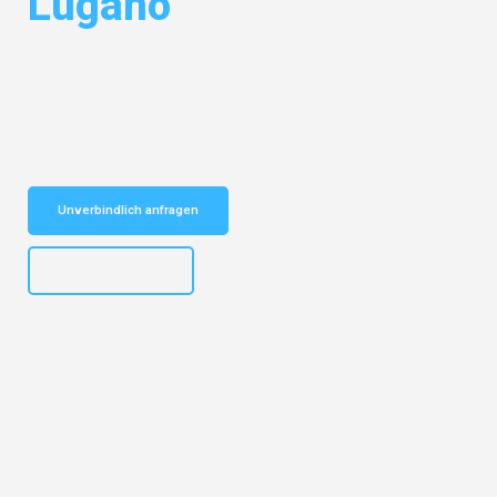
Lugano
Entdecken Sie das
#1 Umzugsunternehmen in Münster
– Ihr
vertrauenswürdiger Begleiter für Umzüge Münster Lugano!
Schnelle Antwort in garantiert unter 2 Minuten: Jetzt
unverbindlichen Kostenvoranschlag erhalten!
Unverbindlich anfragen
+4915792653305