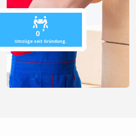
+
0
Umzüge seit Gründung.