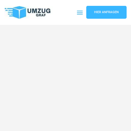
HIER ANFRAGEN
Umzugsunternehmen Münster
Umzugsservice Münster