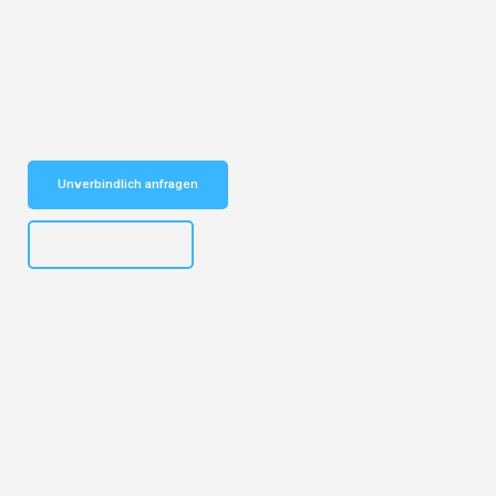
Entdecken Sie das
#1 Umzugsunternehmen in Münster
– Ihr
vertrauenswürdiger Begleiter für Umzüge Münster Uster!
Schnelle Antwort in garantiert unter 2 Minuten: Jetzt
unverbindlichen Kostenvoranschlag erhalten!
Unverbindlich anfragen
+4915792653305