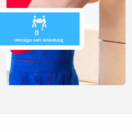
+
0
Umzüge seit Gründung.