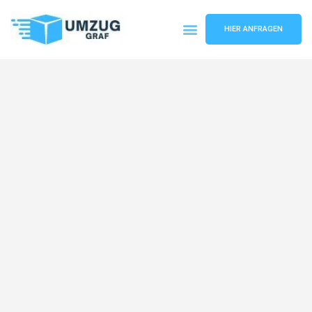
HIER ANFRAGEN
Umzugsunternehmen Münster
Umzugsservice Münster