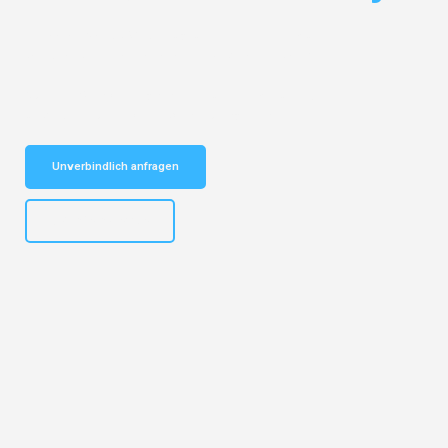
Entdecken Sie das
#1 Umzugsunternehmen in Münster
– Ihr
vertrauenswürdiger Begleiter für Umzüge Münster Ptuj!
Schnelle Antwort in garantiert unter 2 Minuten: Jetzt
unverbindlichen Kostenvoranschlag erhalten!
Unverbindlich anfragen
+4915792653305