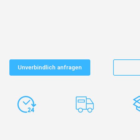
Entdecken Sie das
#1 Umzugsunternehmen in Münst
vertrauenswürdiger Begleiter für Umzüge Münster Šent
Schnelle Antwort in garantiert unter 2 Minuten: Jet
unverbindlichen Kostenvoranschlag erhalten!
Unverbindlich anfragen
+49
Express-
Europaweite
Ko
Abwicklung
Transporte
Ve