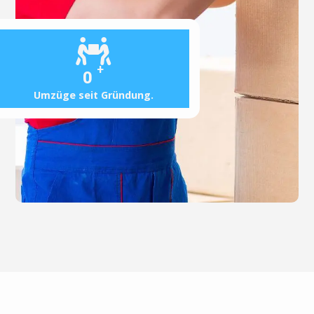
+
0
Umzüge seit Gründung.