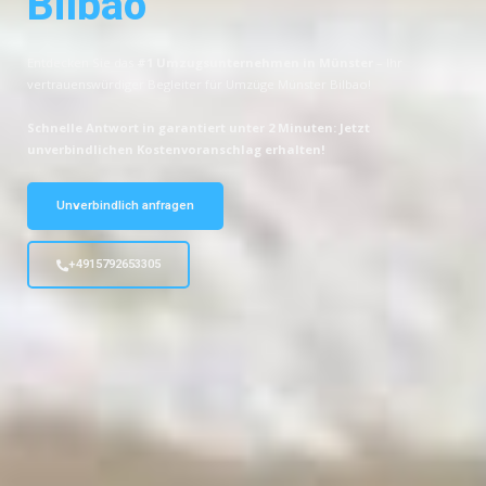
Bilbao
Entdecken Sie das
#1 Umzugsunternehmen in Münster
– Ihr
vertrauenswürdiger Begleiter für Umzüge Münster Bilbao!
Schnelle Antwort in garantiert unter 2 Minuten: Jetzt
unverbindlichen Kostenvoranschlag erhalten!
Unverbindlich anfragen
+4915792653305