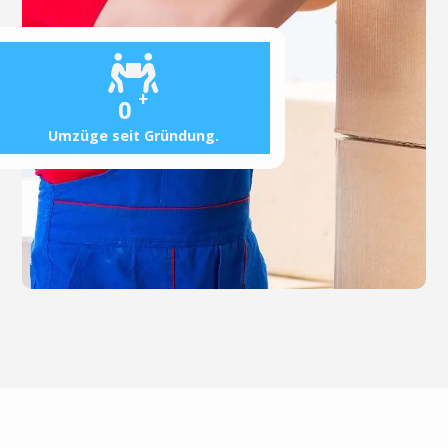
+
0
Umzüge seit Gründung.