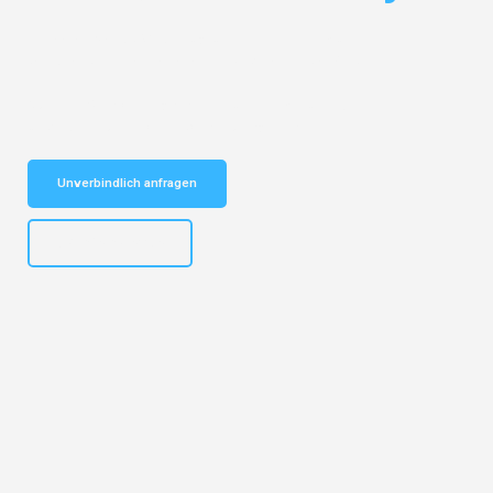
Entdecken Sie das
#1 Umzugsunternehmen in Münster
– Ihr
vertrauenswürdiger Begleiter für Umzüge Münster Gijón!
Schnelle Antwort in garantiert unter 2 Minuten: Jetzt
unverbindlichen Kostenvoranschlag erhalten!
Unverbindlich anfragen
+4915792653305