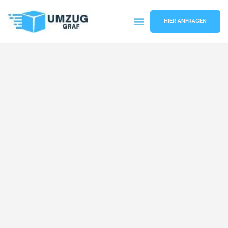
HIER ANFRAGEN
Umzugsunternehmen Münster
Umzugsservice Münster