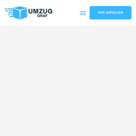
HIER ANFRAGEN
Umzugsunternehmen Münster
Umzugsservice Münster