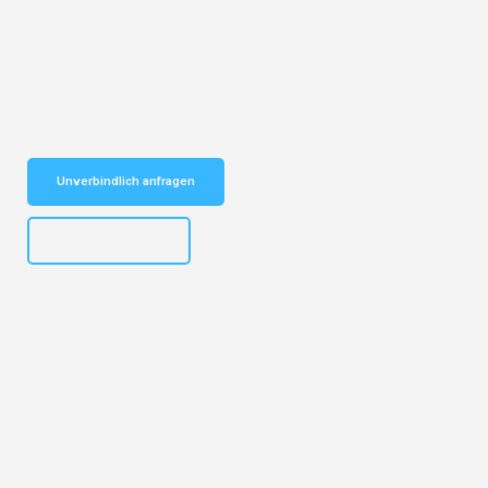
Entdecken Sie das
#1 Umzugsunternehmen in Münster
– Ihr
vertrauenswürdiger Begleiter für Umzüge Münster Elche!
Schnelle Antwort in garantiert unter 2 Minuten: Jetzt
unverbindlichen Kostenvoranschlag erhalten!
Unverbindlich anfragen
+4915792653305