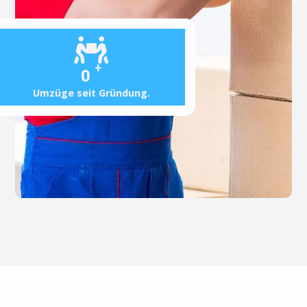
+
0
Umzüge seit Gründung.