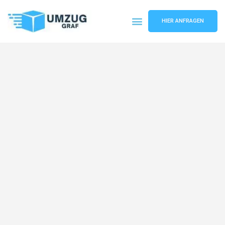
HIER ANFRAGEN
Umzugsunternehmen Münster
Umzugsservice Münster