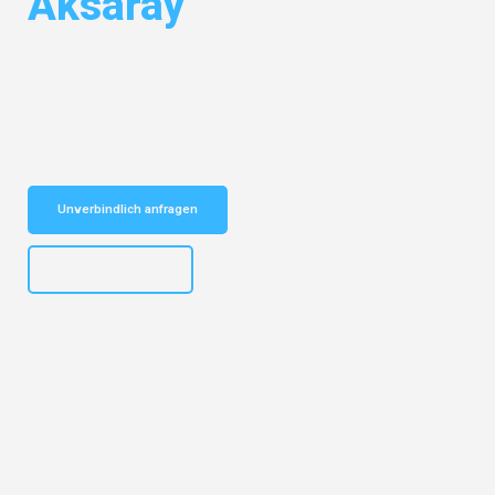
Aksaray
Entdecken Sie das
#1 Umzugsunternehmen in Münster
– Ihr
vertrauenswürdiger Begleiter für Umzüge Münster Aksaray!
Schnelle Antwort in garantiert unter 2 Minuten: Jetzt
unverbindlichen Kostenvoranschlag erhalten!
Unverbindlich anfragen
+4915792653305