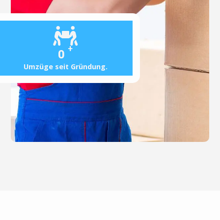
+
0
Umzüge seit Gründung.