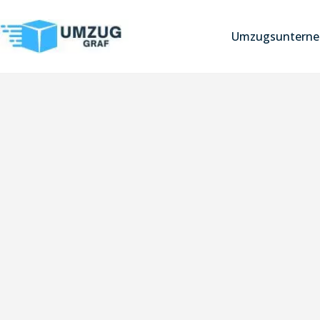
Umzugsunterne