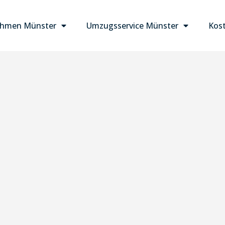
hmen Münster
Umzugsservice Münster
Kost