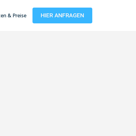
HIER ANFRAGEN
en & Preise