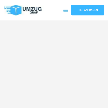
HIER ANFRAGEN
Umzugsunternehmen Münster
Umzugsservice Münster