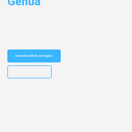
Genua
Entdecken Sie das
#1 Umzugsunternehmen in Münster
– Ihr
vertrauenswürdiger Begleiter für Umzüge Münster Genua!
Schnelle Antwort in garantiert unter 2 Minuten: Jetzt
unverbindlichen Kostenvoranschlag erhalten!
Unverbindlich anfragen
+4915792653305