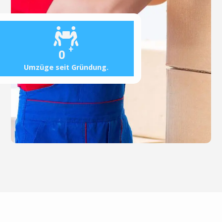
+
0
Umzüge seit Gründung.