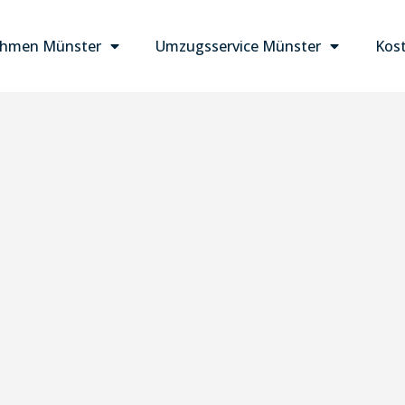
hmen Münster
Umzugsservice Münster
Kost