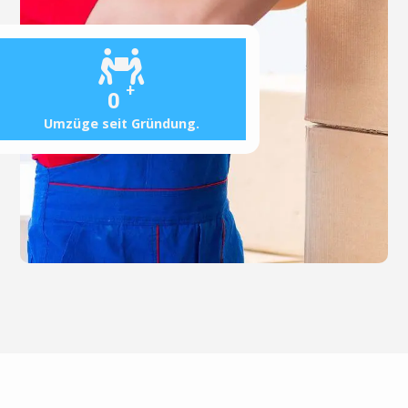
+
0
Umzüge seit Gründung.