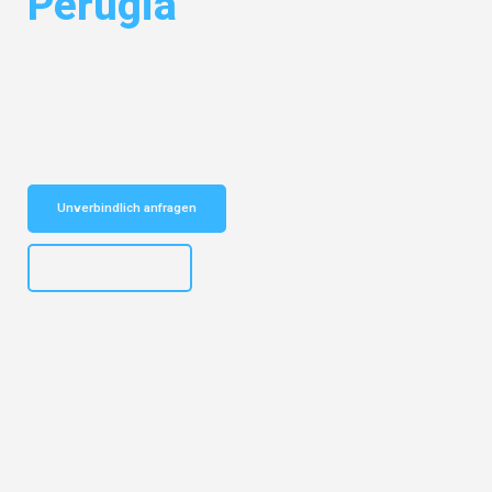
Perugia
Entdecken Sie das
#1 Umzugsunternehmen in Münster
– Ihr
vertrauenswürdiger Begleiter für Umzüge Münster Perugia!
Schnelle Antwort in garantiert unter 2 Minuten: Jetzt
unverbindlichen Kostenvoranschlag erhalten!
Unverbindlich anfragen
+4915792653305