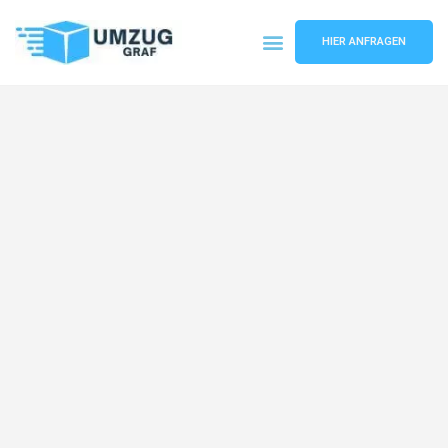
HIER ANFRAGEN
Umzugsunternehmen Münster
Umzugsservice Münster