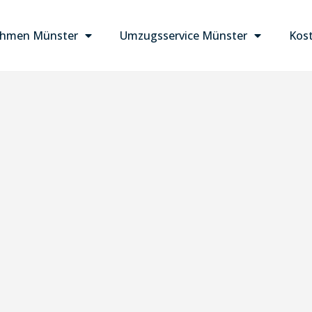
hmen Münster
Umzugsservice Münster
Kost