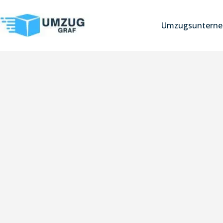
Umzugsunterne