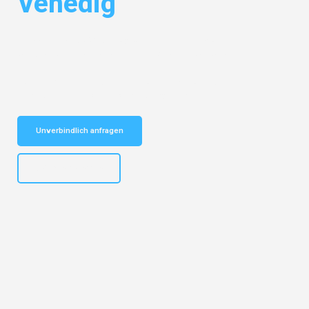
Venedig
Entdecken Sie das
#1 Umzugsunternehmen in Münster
– Ihr
vertrauenswürdiger Begleiter für Umzüge Münster Venedig!
Schnelle Antwort in garantiert unter 2 Minuten: Jetzt
unverbindlichen Kostenvoranschlag erhalten!
Unverbindlich anfragen
+4915792653305