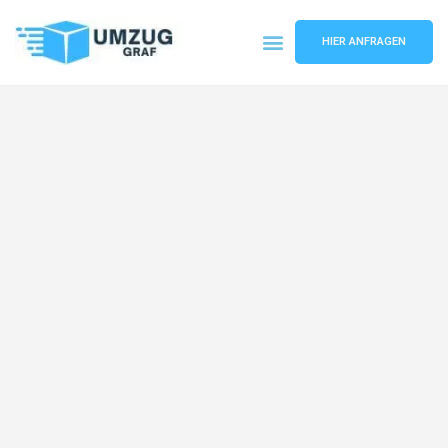
HIER ANFRAGEN
Umzugsunternehmen Münster
Umzugsservice Münster