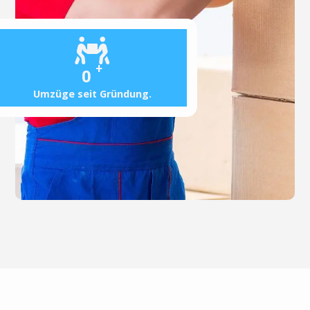
+
0
Umzüge seit Gründung.