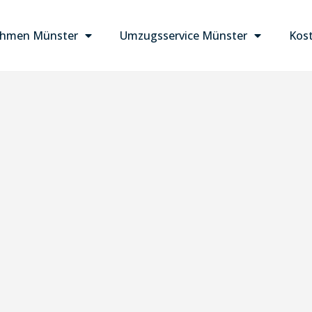
hmen Münster
Umzugsservice Münster
Kost