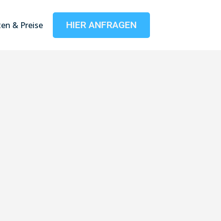
HIER ANFRAGEN
en & Preise