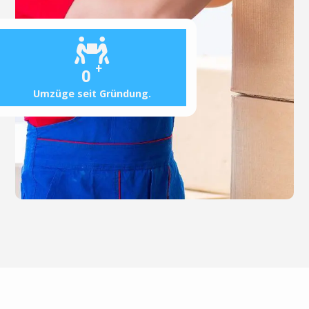
+
0
Umzüge seit Gründung.