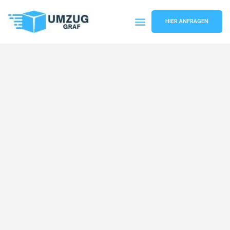
HIER ANFRAGEN
Umzugsunternehmen Münster
Umzugsservice Münster