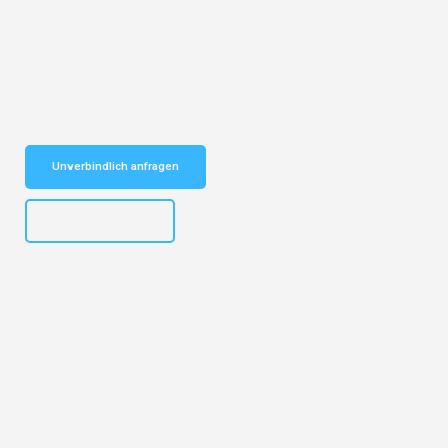
Entdecken Sie das
#1 Umzugsunternehmen in Münster
– Ihr
vertrauenswürdiger Begleiter für Umzüge Münster Bonn!
Schnelle Antwort in garantiert unter 2 Minuten: Jetzt
unverbindlichen Kostenvoranschlag erhalten!
Unverbindlich anfragen
+4915792653305