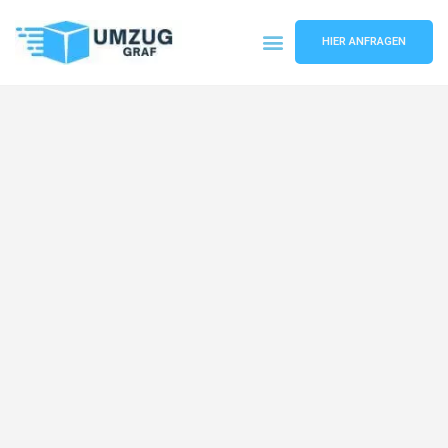
HIER ANFRAGEN
Umzugsunternehmen Münster
Umzugsservice Münster