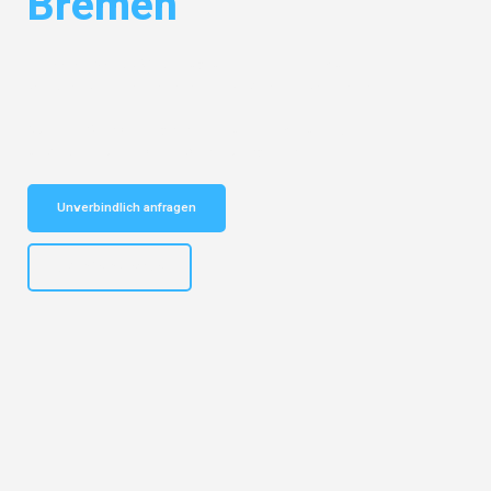
Bremen
Entdecken Sie das
#1 Umzugsunternehmen in Münster
– Ihr
vertrauenswürdiger Begleiter für Umzüge Münster Bremen!
Schnelle Antwort in garantiert unter 2 Minuten: Jetzt
unverbindlichen Kostenvoranschlag erhalten!
Unverbindlich anfragen
+4915792653305