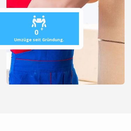
+
0
Umzüge seit Gründung.