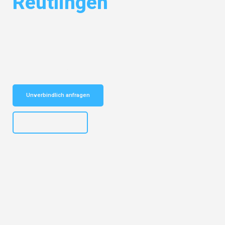
Reutlingen
Entdecken Sie das
#1 Umzugsunternehmen in Münster
– Ihr
vertrauenswürdiger Begleiter für Umzüge Münster Reutlingen!
Schnelle Antwort in garantiert unter 2 Minuten: Jetzt
unverbindlichen Kostenvoranschlag erhalten!
Unverbindlich anfragen
+4915792653305