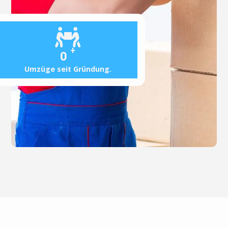
+
0
Umzüge seit Gründung.