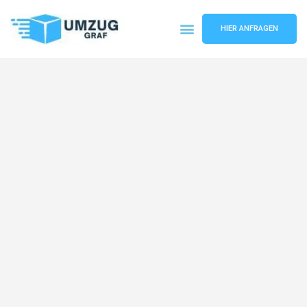
HIER ANFRAGEN
Umzugsunternehmen Münster
Umzugsservice Münster