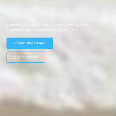
Entdecken Sie das
#1 Umzugsunternehmen in Münster
– Ihr
vertrauenswürdiger Begleiter für Umzüge Münster Halle!
Schnelle Antwort in garantiert unter 2 Minuten: Jetzt
unverbindlichen Kostenvoranschlag erhalten!
Unverbindlich anfragen
+4915792653305