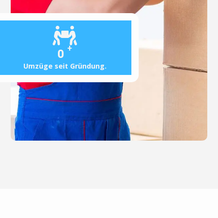
+
0
Umzüge seit Gründung.