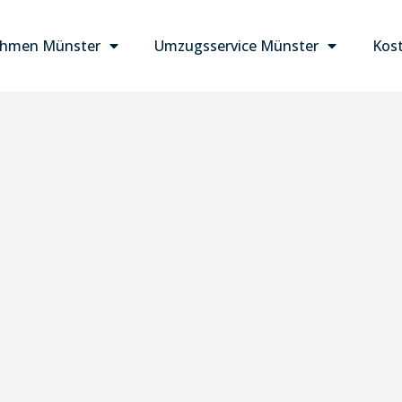
hmen Münster
Umzugsservice Münster
Kost