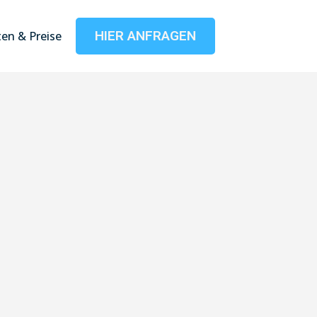
HIER ANFRAGEN
en & Preise