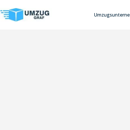
Umzugsunterne