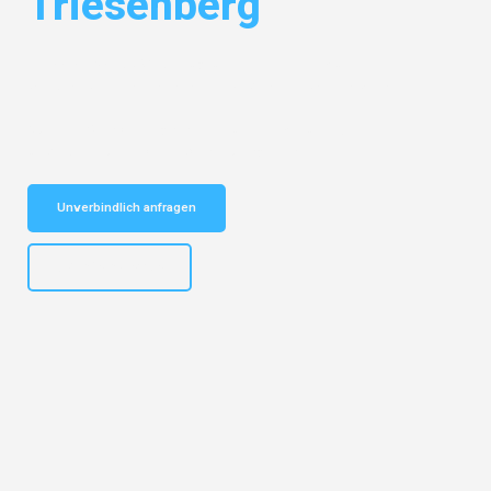
Triesenberg
Entdecken Sie das
#1 Umzugsunternehmen in Münster
– Ihr
vertrauenswürdiger Begleiter für Umzüge Münster Triesenberg!
Schnelle Antwort in garantiert unter 2 Minuten: Jetzt
unverbindlichen Kostenvoranschlag erhalten!
Unverbindlich anfragen
+4915792653305