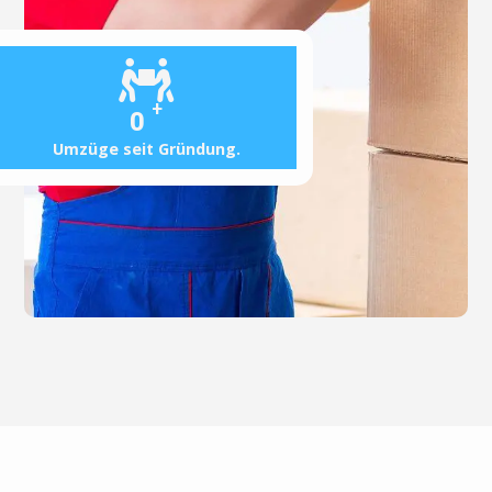
+
0
Umzüge seit Gründung.