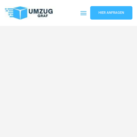
HIER ANFRAGEN
Umzugsunternehmen Münster
Umzugsservice Münster