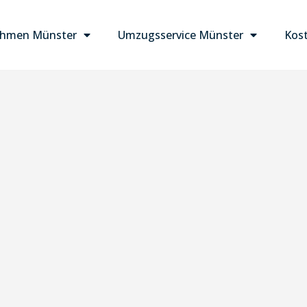
hmen Münster
Umzugsservice Münster
Kost