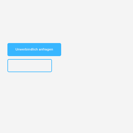
Entdecken Sie das
#1 Umzugsunternehmen in Münster
– Ihr
vertrauenswürdiger Begleiter für Umzüge Münster Balti!
Schnelle Antwort in garantiert unter 2 Minuten: Jetzt
unverbindlichen Kostenvoranschlag erhalten!
Unverbindlich anfragen
+4915792653305