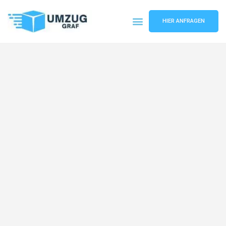
HIER ANFRAGEN
Umzugsunternehmen Münster
Umzugsservice Münster