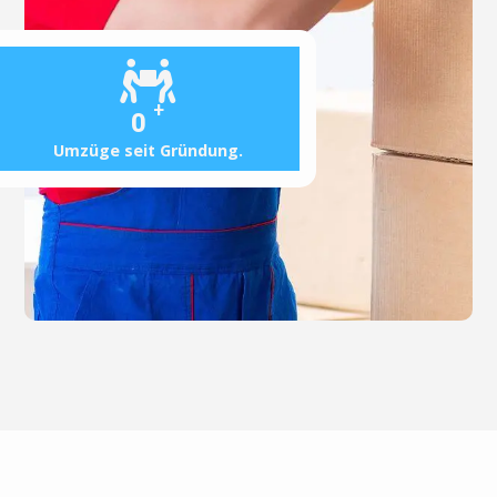
+
0
Umzüge seit Gründung.