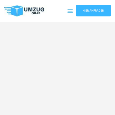
HIER ANFRAGEN
Umzugsunternehmen Münster
Umzugsservice Münster