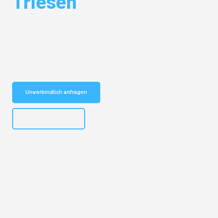
Triesen
Entdecken Sie das
#1 Umzugsunternehmen in Münster
– Ihr
vertrauenswürdiger Begleiter für Umzüge Münster Triesen!
Schnelle Antwort in garantiert unter 2 Minuten: Jetzt
unverbindlichen Kostenvoranschlag erhalten!
Unverbindlich anfragen
+4915792653305