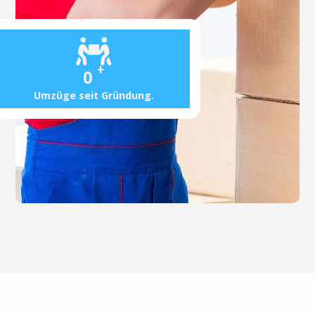
+
0
Umzüge seit Gründung.