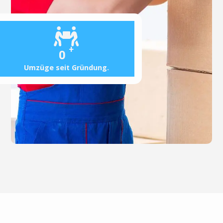
+
0
Umzüge seit Gründung.