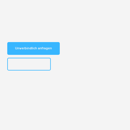
Entdecken Sie das
#1 Umzugsunternehmen in Münster
– Ihr
vertrauenswürdiger Begleiter für Umzüge Münster Tuzla!
Schnelle Antwort in garantiert unter 2 Minuten: Jetzt
unverbindlichen Kostenvoranschlag erhalten!
Unverbindlich anfragen
+4915792653305