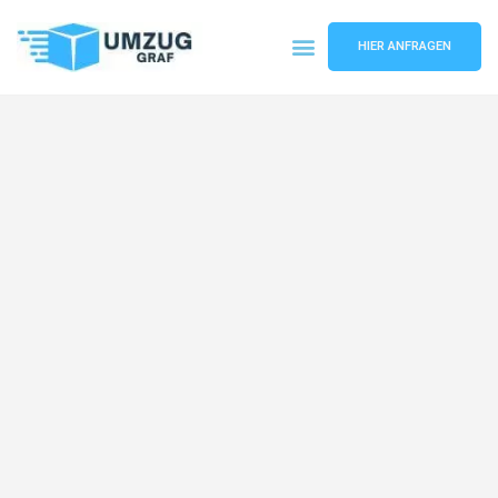
HIER ANFRAGEN
Umzugsunternehmen Münster
Umzugsservice Münster