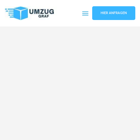
HIER ANFRAGEN
Umzugsunternehmen Münster
Umzugsservice Münster