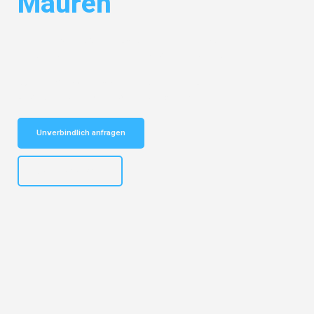
Mauren
Entdecken Sie das
#1 Umzugsunternehmen in Münster
– Ihr
vertrauenswürdiger Begleiter für Umzüge Münster Mauren!
Schnelle Antwort in garantiert unter 2 Minuten: Jetzt
unverbindlichen Kostenvoranschlag erhalten!
Unverbindlich anfragen
+4915792653305