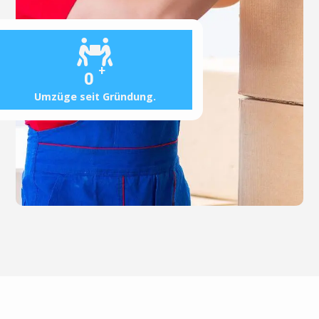
+
0
Umzüge seit Gründung.