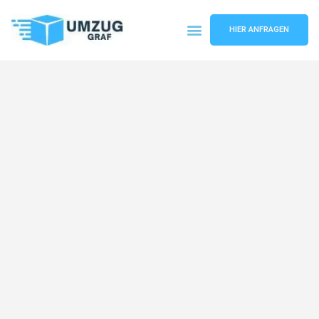
HIER ANFRAGEN
Umzugsunternehmen Münster
Umzugsservice Münster