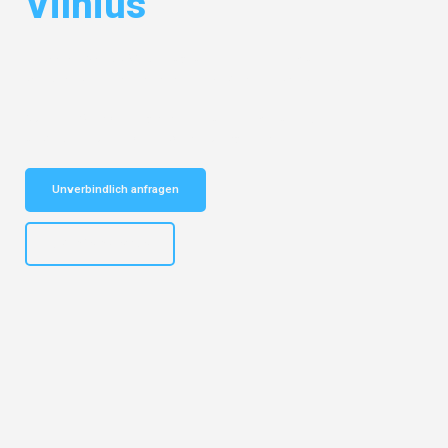
Vilnius
Entdecken Sie das
#1 Umzugsunternehmen in Münster
– Ihr
vertrauenswürdiger Begleiter für Umzüge Münster Vilnius!
Schnelle Antwort in garantiert unter 2 Minuten: Jetzt
unverbindlichen Kostenvoranschlag erhalten!
Unverbindlich anfragen
+4915792653305