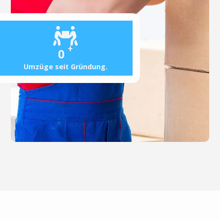
+
0
Umzüge seit Gründung.