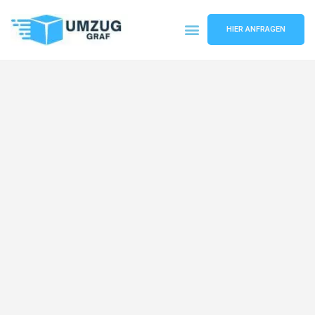
HIER ANFRAGEN
Umzugsunternehmen Münster
Umzugsservice Münster