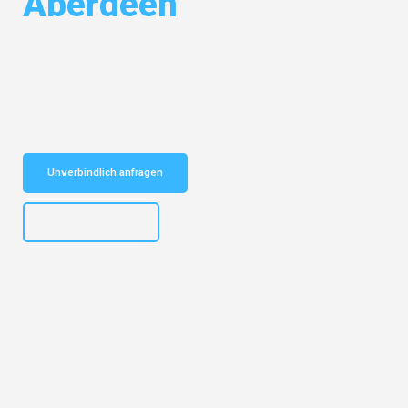
Aberdeen
Entdecken Sie das
#1 Umzugsunternehmen in Münster
– Ihr
vertrauenswürdiger Begleiter für Umzüge Münster Aberdeen!
Schnelle Antwort in garantiert unter 2 Minuten: Jetzt
unverbindlichen Kostenvoranschlag erhalten!
Unverbindlich anfragen
+4915792653305