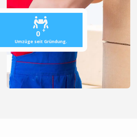
+
0
Umzüge seit Gründung.