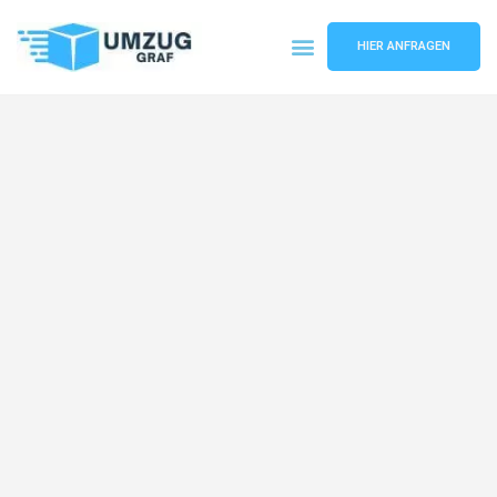
HIER ANFRAGEN
Umzugsunternehmen Münster
Umzugsservice Münster