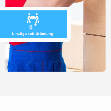
+
0
Umzüge seit Gründung.