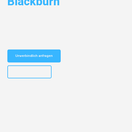
Blackburn
Entdecken Sie das
#1 Umzugsunternehmen in Münster
– Ihr
vertrauenswürdiger Begleiter für Umzüge Münster Blackburn!
Schnelle Antwort in garantiert unter 2 Minuten: Jetzt
unverbindlichen Kostenvoranschlag erhalten!
Unverbindlich anfragen
+4915792653305